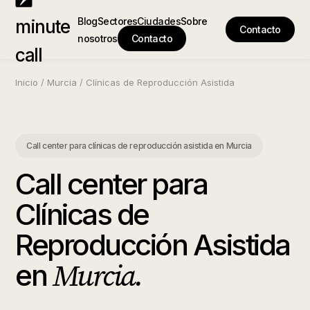
Blog
Sectores
Ciudades
Sobre
minute
Contacto
nosotros
Contacto
call
Inicio
/
Murcia
/
Clínicas de Reproducción Asistida
Call center para clínicas de reproducción asistida
en
Murcia
Call center para
Clínicas de
Reproducción Asistida
Murcia
.
en