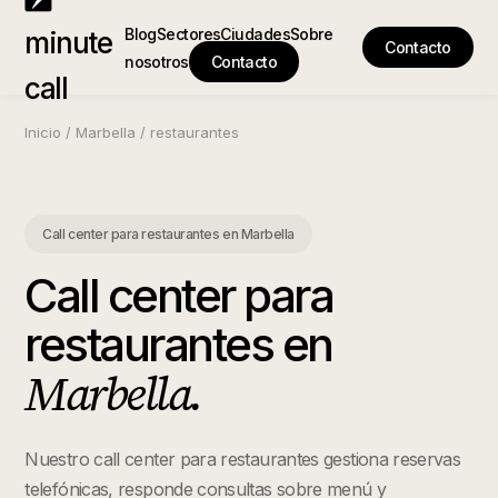
Blog
Sectores
Ciudades
Sobre
minute
Contacto
nosotros
Contacto
call
Inicio
/
Marbella
/
restaurantes
Call center para restaurantes
en
Marbella
Call center para
restaurantes
en
Marbella
.
Nuestro call center para restaurantes gestiona reservas
telefónicas, responde consultas sobre menú y