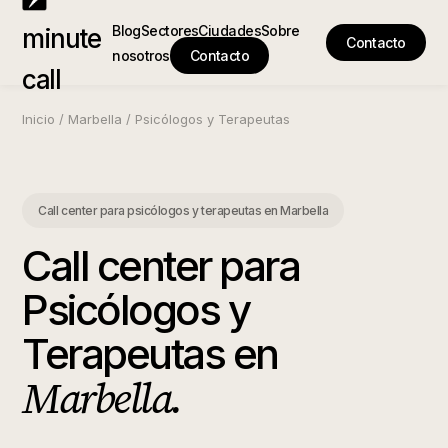
Blog
Sectores
Ciudades
Sobre
minute
Contacto
nosotros
Contacto
call
Inicio
/
Marbella
/
Psicólogos y Terapeutas
Call center para psicólogos y terapeutas
en
Marbella
Call center para
Psicólogos y
Terapeutas
en
Marbella
.