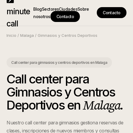
Blog
Sectores
Ciudades
Sobre
minute
Contacto
nosotros
Contacto
call
Inicio
/
Malaga
/
Gimnasios y Centros Deportivos
Call center para gimnasios y centros deportivos
en
Malaga
Call center para
Gimnasios y Centros
Malaga
.
Deportivos
en
Nuestro call center para gimnasios gestiona reservas de
clases, inscripciones de nuevos miembros y consultas