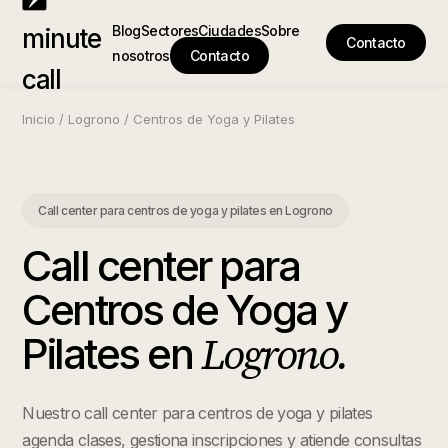
Blog
Sectores
Ciudades
Sobre
minute
Contacto
nosotros
Contacto
call
Inicio
/
Logrono
/
Centros de Yoga y Pilates
Call center para centros de yoga y pilates
en
Logrono
Call center para
Centros de Yoga y
Logrono
.
Pilates
en
Nuestro call center para centros de yoga y pilates
agenda clases, gestiona inscripciones y atiende consultas