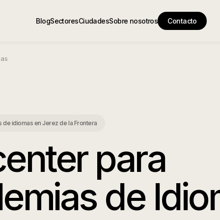
Blog
Sectores
Ciudades
Sobre nosotros
Contacto
mas
s de idiomas
en
Jerez de la Frontera
center para
emias de Idi