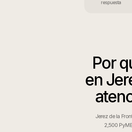
respuesta
Por 
en
Jer
atenc
Jerez de la Fron
2,500 PyMEs 