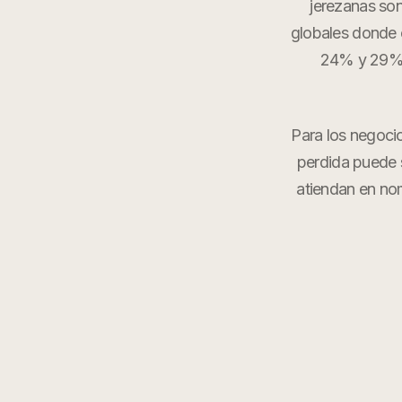
jerezanas son
globales donde c
24% y 29% d
Para los negoci
perdida puede s
atiendan en no