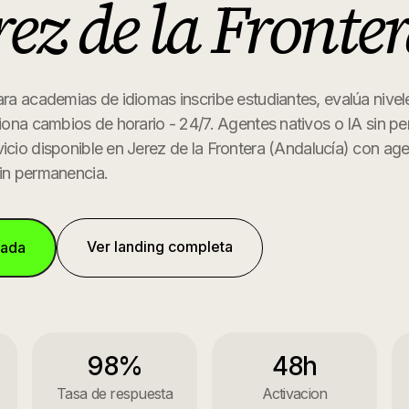
rez de la Fronte
ara academias de idiomas inscribe estudiantes, evalúa nivel
tiona cambios de horario - 24/7. Agentes nativos o IA sin p
icio disponible en
Jerez de la Frontera
(
Andalucía
) con ag
Sin permanencia.
Ver landing completa
mada
98%
48h
Tasa de respuesta
Activacion