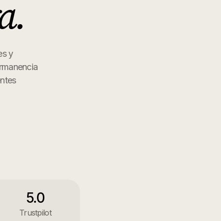
ra
.
es y
ermanencia
entes
5.0
Trustpilot