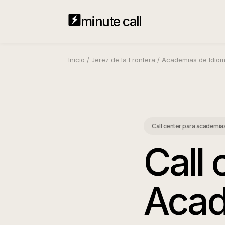
minute call
Inicio
/
Jerez de la Frontera
/
Academias de Idio
Call center para academia
Call 
Acad