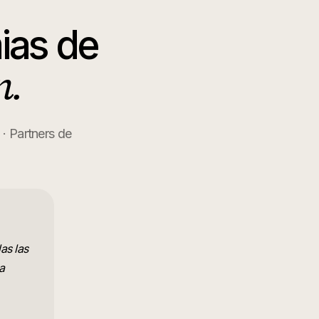
as de
n.
· Partners de
as las
a