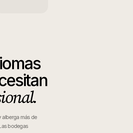
diomas
cesitan
sional.
 y alberga más de
. Las bodegas