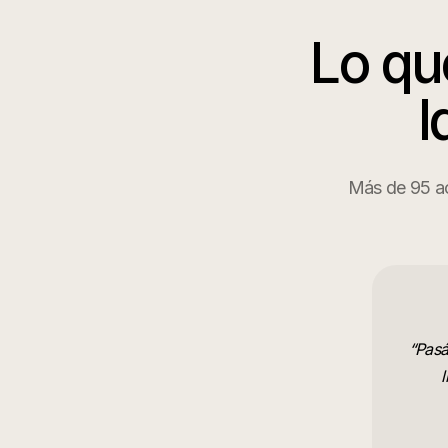
Lo qu
I
Más de 95 ac
“
Pasá