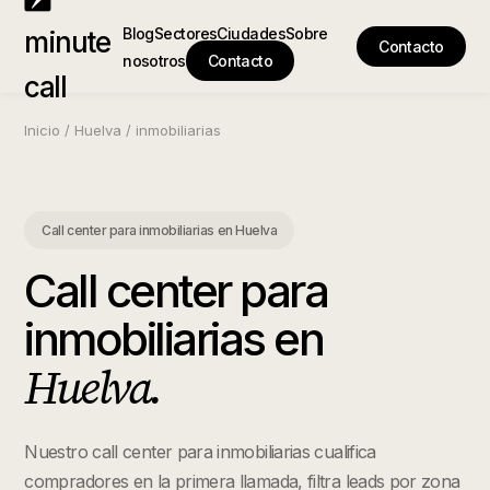
Blog
Sectores
Ciudades
Sobre
minute
Contacto
nosotros
Contacto
call
Inicio
/
Huelva
/
inmobiliarias
Call center para inmobiliarias
en
Huelva
Call center para
inmobiliarias
en
Huelva
.
Nuestro call center para inmobiliarias cualifica
compradores en la primera llamada, filtra leads por zona