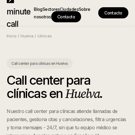
Blog
Sectores
Ciudades
Sobre
minute
Contacto
nosotros
Contacto
call
Inicio
/
Huelva
/
clínicas
Call center para clínicas
en
Huelva
Call center para
Huelva
.
clínicas
en
Nuestro call center para clínicas atiende llamadas de
pacientes, gestiona citas y cancelaciones, filtra urgencias
y toma mensajes - 24/7, sin que tu equipo médico se