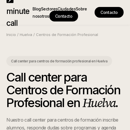
Blog
Sectores
Ciudades
Sobre
minute
Contacto
nosotros
Contacto
call
Inicio
/
Huelva
/
Centros de Formación Profesional
Call center para centros de formación profesional
en
Huelva
Call center para
Centros de Formación
Huelva
.
Profesional
en
Nuestro call center para centros de formación inscribe
alumnos, responde dudas sobre programas y agenda