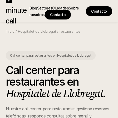
Blog
Sectores
Ciudades
Sobre
minute
Contacto
nosotros
Contacto
call
Inicio
/
Hospitalet de Llobregat
/
restaurantes
Call center para restaurantes
en
Hospitalet de Llobregat
Call center para
restaurantes
en
Hospitalet de Llobregat
.
Nuestro call center para restaurantes gestiona reservas
telefónicas, responde consultas sobre menú y