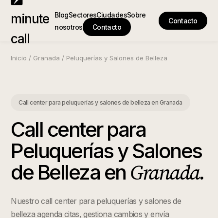
Blog
Sectores
Ciudades
Sobre
minute
Contacto
nosotros
Contacto
call
Inicio
/
Granada
/
Peluquerías y Salones de Belleza
Call center para peluquerías y salones de belleza
en
Granada
Call center para
Peluquerías y Salones
Granada
.
de Belleza
en
Nuestro call center para peluquerías y salones de
belleza agenda citas, gestiona cambios y envía