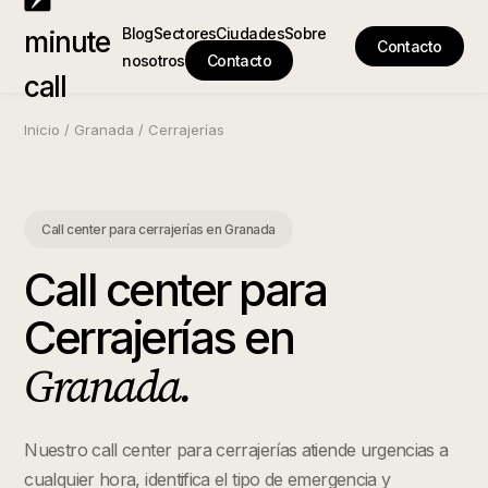
Blog
Sectores
Ciudades
Sobre
minute
Contacto
nosotros
Contacto
call
Inicio
/
Granada
/
Cerrajerías
Call center para cerrajerías
en
Granada
Call center para
Cerrajerías
en
Granada
.
Nuestro call center para cerrajerías atiende urgencias a
cualquier hora, identifica el tipo de emergencia y