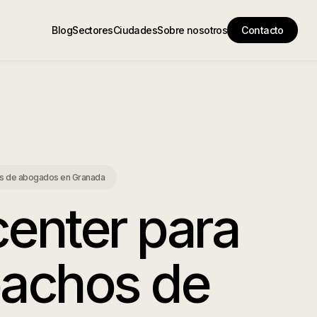
Blog
Sectores
Ciudades
Sobre nosotros
Contacto
os de abogados
en
Granada
center para
achos de