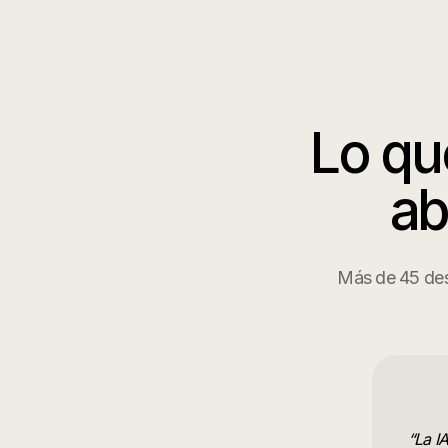
Lo qu
a
Más de 45 des
“
La I