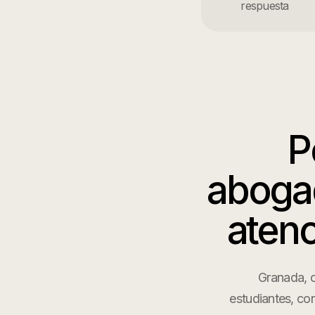
respuesta
P
aboga
atenc
Granada, c
estudiantes, conc