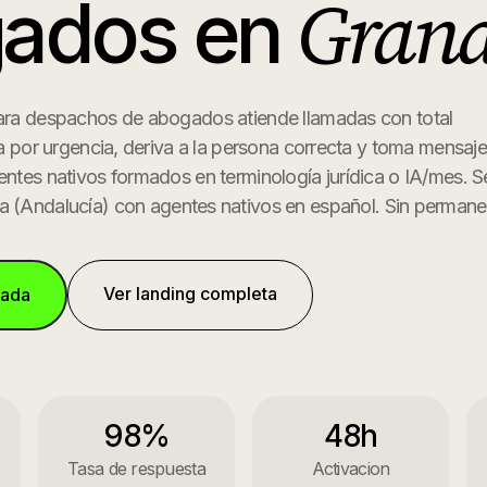
Gran
ados
en
para despachos de abogados atiende llamadas con total
tra por urgencia, deriva a la persona correcta y toma mensaj
entes nativos formados en terminología jurídica o IA/mes.
Se
a
(
Andalucía
) con agentes nativos en español. Sin permane
Ver landing completa
mada
98%
48h
Tasa de respuesta
Activacion