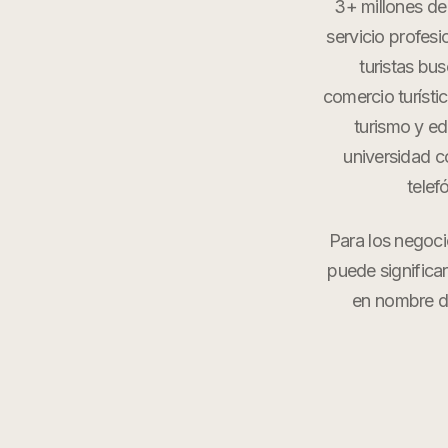
3+ millones de 
servicio profesi
turistas bu
comercio turíst
turismo y e
universidad c
telef
Para los negoci
puede significa
en nombre d