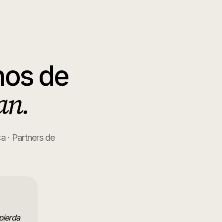
os de
an.
 · Partners de
pierda