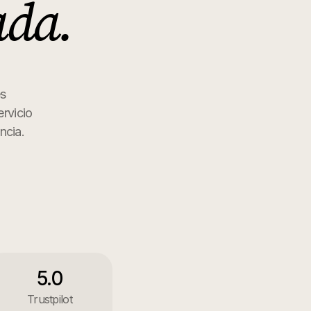
ada
.
es
rvicio
ncia.
5.0
Trustpilot