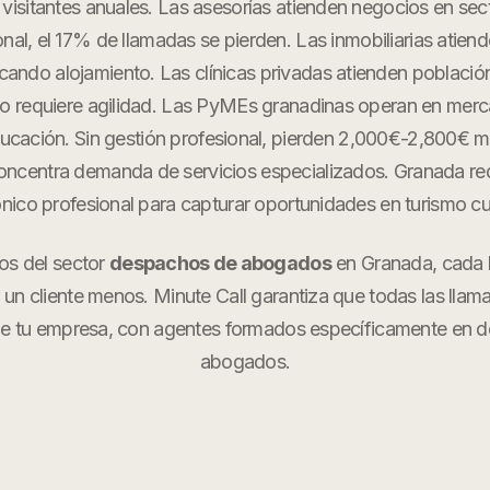
visitantes anuales. Las asesorías atienden negocios en secto
onal, el 17% de llamadas se pierden. Las inmobiliarias atien
scando alojamiento. Las clínicas privadas atienden población 
ico requiere agilidad. Las PyMEs granadinas operan en mer
ducación. Sin gestión profesional, pierden 2,000€-2,800€ m
oncentra demanda de servicios especializados. Granada req
ónico profesional para capturar oportunidades en turismo cul
os del sector
despachos de abogados
en
Granada
, cada
r un cliente menos. Minute Call garantiza que todas las llam
e tu empresa, con agentes formados específicamente en
d
abogados
.