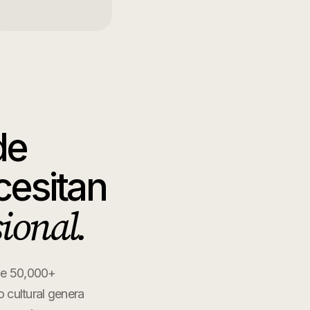
de
esitan
sional.
 de 50,000+
mo cultural genera