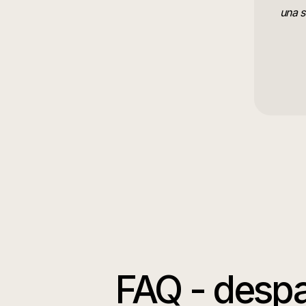
una s
FAQ -
desp