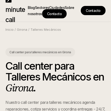
Blog
Sectores
Ciudades
Sobre
minute
Contacto
nosotros
Contacto
call
Inicio
/
Girona
/
Talleres Mecánicos
Call center para talleres mecánicos
en
Girona
Call center para
Talleres Mecánicos
en
Girona
.
Nuestro call center para talleres mecánicos agenda
reparaciones, cotiza servicios y coordina entregas - 24/7,