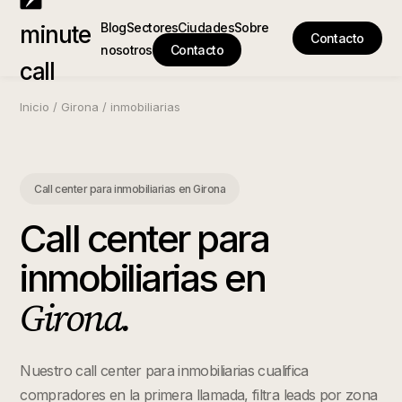
Blog
Sectores
Ciudades
Sobre
minute
Contacto
nosotros
Contacto
call
Inicio
/
Girona
/
inmobiliarias
Call center para inmobiliarias
en
Girona
Call center para
inmobiliarias
en
Girona
.
Nuestro call center para inmobiliarias cualifica
compradores en la primera llamada, filtra leads por zona