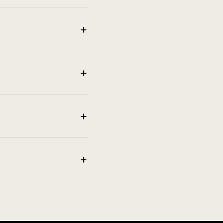
+
+
+
+