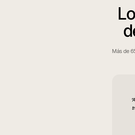
Lo
d
Más de 65 
“
A
t