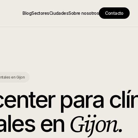
Blog
Sectores
Ciudades
Sobre nosotros
Contacto
entales
en
Gijon
center para clí
Gijon
.
ales
en