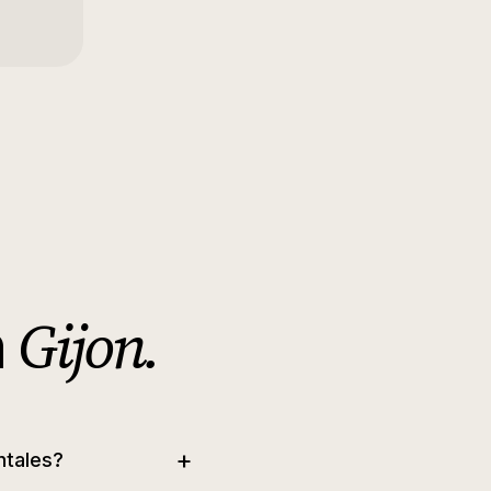
Gijon
.
n
+
ntales?