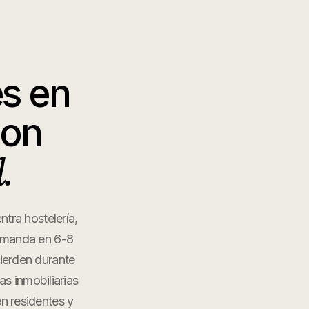
es
en
ion
.
tra hostelería,
demanda en 6-8
pierden durante
s inmobiliarias
en residentes y