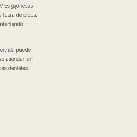
PyMEs gijonesas
 fuera de picos.
manteniendo
perdida puede
 se atiendan en
icas dentales
.