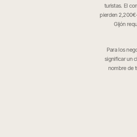
turistas. El c
pierden 2,200€-
Gijón requ
Para los neg
significar un 
nombre de t