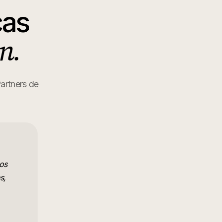
cas
n.
Partners de
os
s,