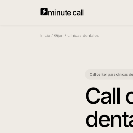
minute call
Inicio
/
Gijon
/
clínicas dentales
Call center para clínicas d
Call 
dent