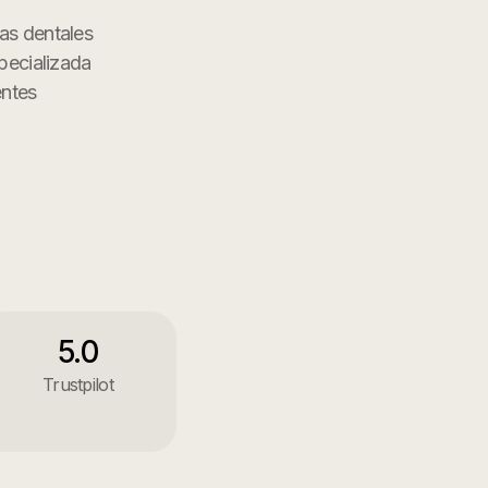
ias dentales
pecializada
entes
5.0
Trustpilot