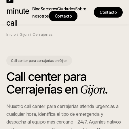
Blog
Sectores
Ciudades
Sobre
minute
Contacto
nosotros
Contacto
call
Inicio
/
Gijon
/
Cerrajerías
Call center para cerrajerías
en
Gijon
Call center para
Gijon
.
Cerrajerías
en
Nuestro call center para cerrajerías atiende urgencias a
cualquier hora, identifica el tipo de emergencia y
despacha al equipo más cercano - 24/7. Agentes nativos