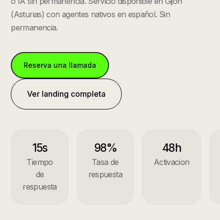
o IA sin permanencia.
Servicio disponible en
Gijon
(
Asturias
) con agentes nativos en español. Sin
permanencia.
Reserva una llamada
Ver landing completa
15s
98%
48h
Tiempo
Tasa de
Activacion
de
respuesta
respuesta