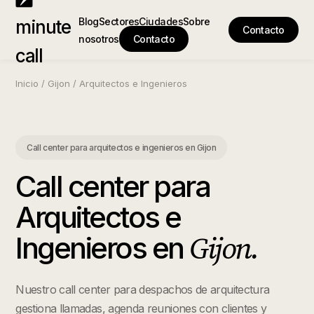
Blog
Sectores
Ciudades
Sobre
minute
Contacto
nosotros
Contacto
call
Inicio
/
Gijon
/
Arquitectos e Ingenieros
Call center para arquitectos e ingenieros
en
Gijon
Call center para
Arquitectos e
Gijon
.
Ingenieros
en
Nuestro call center para despachos de arquitectura
gestiona llamadas, agenda reuniones con clientes y