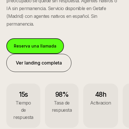
preocupado se quede sin respuesta. Agentes nativos o
IA sin permanencia.
Servicio disponible en
Getafe
(
Madrid
) con agentes nativos en español. Sin
permanencia.
Reserva una llamada
Ver landing completa
15s
98%
48h
Tiempo
Tasa de
Activacion
de
respuesta
respuesta