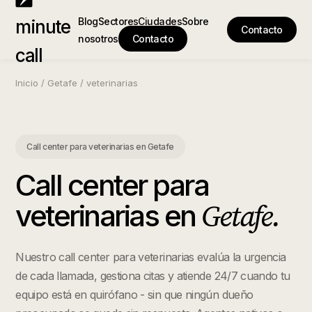
Blog
Sectores
Ciudades
Sobre
minute
Contacto
nosotros
Contacto
call
Inicio
/
Getafe
/
veterinarias
Call center para veterinarias
en
Getafe
Call center para
Getafe
.
veterinarias
en
Nuestro call center para veterinarias evalúa la urgencia
de cada llamada, gestiona citas y atiende 24/7 cuando tu
equipo está en quirófano - sin que ningún dueño