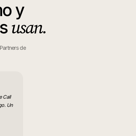
mo y
usan.
os
 Partners de
e Call
rgo. Un