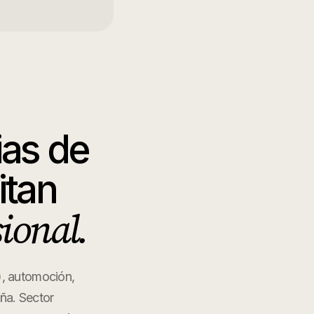
ias de
itan
sional.
), automoción,
aña. Sector