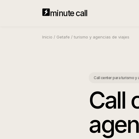
minute call
Inicio
/
Getafe
/
turismo y agencias de viajes
Call center para turismo y
Call 
agen