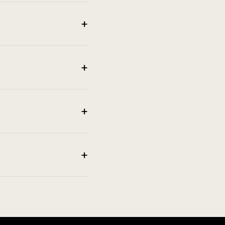
+
+
+
+