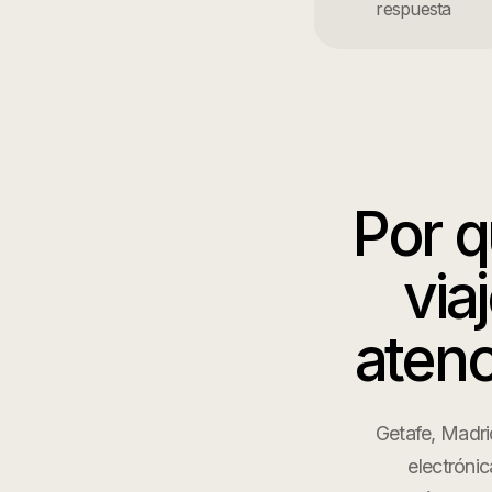
respuesta
Por 
via
atenc
Getafe, Madri
electrónic