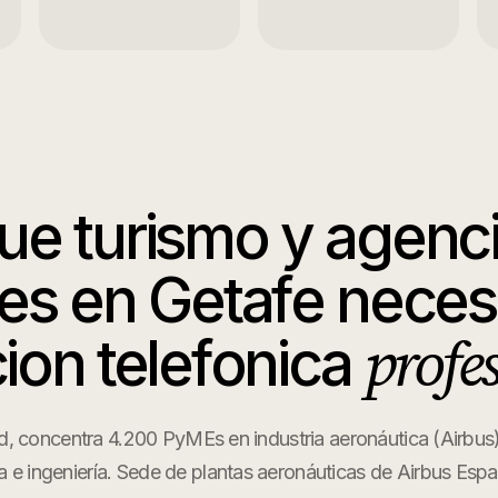
que
turismo y agenc
jes
en
Getafe
neces
profe
ion telefonica
d, concentra 4.200 PyMEs en industria aeronáutica (Airbus
a e ingeniería. Sede de plantas aeronáuticas de Airbus Esp