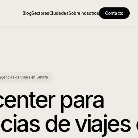
Blog
Sectores
Ciudades
Sobre nosotros
Contacto
 agencias de viajes
en
Getafe
center para
cias de viajes