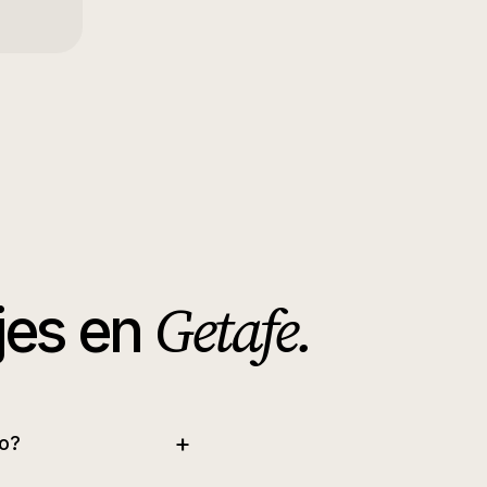
Getafe
.
jes
en
+
o?