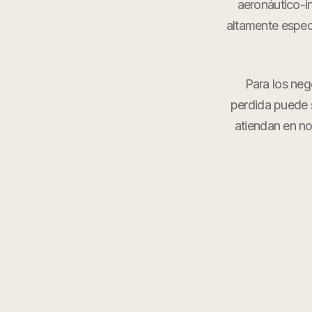
aeronáutico-i
altamente espec
Para los neg
perdida puede s
atiendan en n