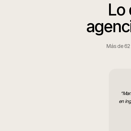
Lo 
agenci
Más de 62 a
“
Mane
en ing