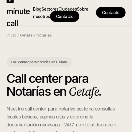
Blog
Sectores
Ciudades
Sobre
minute
Contacto
nosotros
Contacto
call
Inicio
/
Getafe
/
Notarías
Call center para notarías
en
Getafe
Call center para
Getafe
.
Notarías
en
Nuestro call center para notarías gestiona consultas
legales básicas, agenda citas y coordina la
documentación necesaria - 24/7, con total discreción