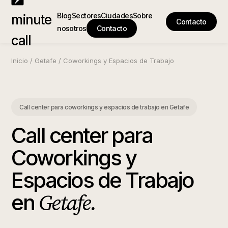
Blog
Sectores
Ciudades
Sobre
minute
Contacto
nosotros
Contacto
call
Inicio
/
Getafe
/
Coworkings y Espacios de Trabajo
Call center para coworkings y espacios de trabajo
en
Getafe
Call center para
Coworkings y
Espacios de Trabajo
Getafe
.
en