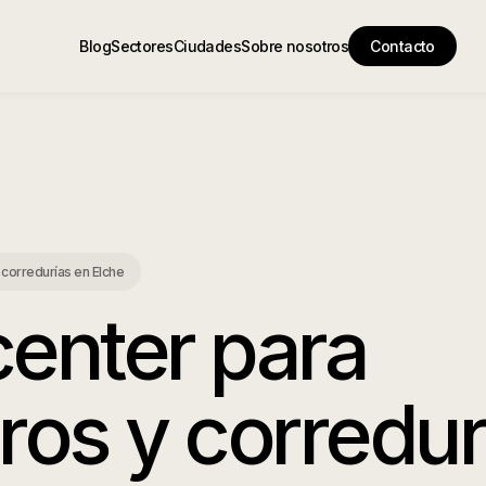
Blog
Sectores
Ciudades
Sobre nosotros
Contacto
 corredurías
en
Elche
center para
ros y corredur