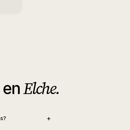
Elche
.
en
+
os?