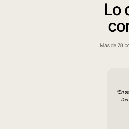
Lo 
cor
Más de 78 cor
“
En se
lla