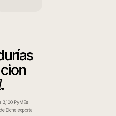
durías
ncion
.
de 3,100 PyMEs
 de Elche exporta