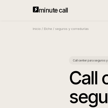
minute call
Inicio
/
Elche
/
seguros y corredurías
Call center para seguros y
Call 
segu