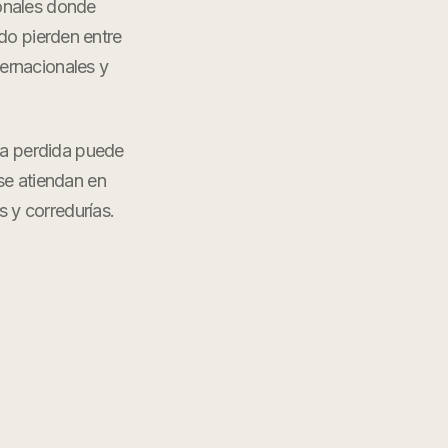
onales donde
do pierden entre
ernacionales y
da perdida puede
 se atiendan en
s y corredurías
.