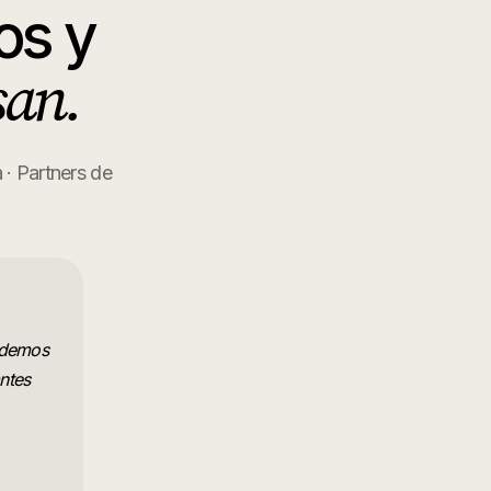
os y
san.
 · Partners de
endemos
ntes