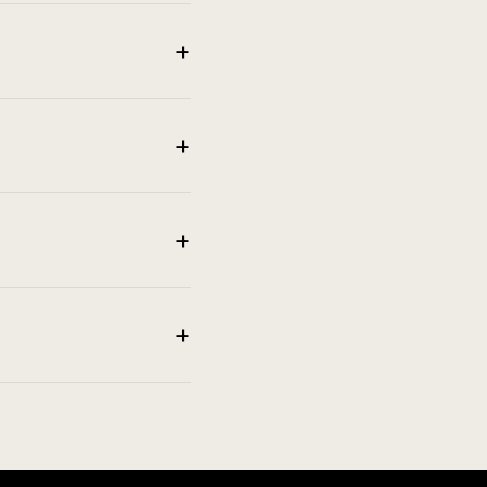
+
+
+
+