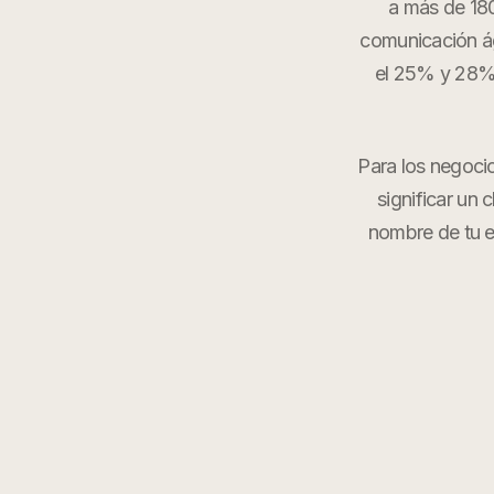
a más de 18
comunicación ág
el 25% y 28% 
Para los negoci
significar un 
nombre de tu 