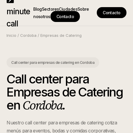
Blog
Sectores
Ciudades
Sobre
minute
Contacto
nosotros
Contacto
call
Inicio
/
Cordoba
/
Empresas de Catering
Call center para empresas de catering
en
Cordoba
Call center para
Empresas de Catering
Cordoba
.
en
Nuestro call center para empresas de catering cotiza
menús para eventos, bodas y comidas corporativas,