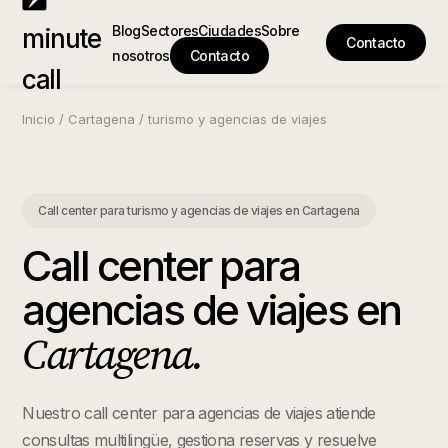
Blog
Sectores
Ciudades
Sobre
minute
Contacto
nosotros
Contacto
call
Inicio
/
Cartagena
/
turismo y agencias de viajes
Call center para turismo y agencias de viajes
en
Cartagena
Call center para
agencias de viajes
en
Cartagena
.
Nuestro call center para agencias de viajes atiende
consultas multilingüe, gestiona reservas y resuelve