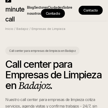
Blog
Sectores
Ciudades
Sobre
minute
Contacto
nosotros
Contacto
call
Inicio
/
Badajoz
/
Empresas de Limpieza
Call center para empresas de limpieza
en
Badajoz
Call center para
Empresas de Limpieza
Badajoz
.
en
Nuestro call center para empresas de limpieza cotiza
servicios, agenda visitas y confirma trabajos - 24/7, sin