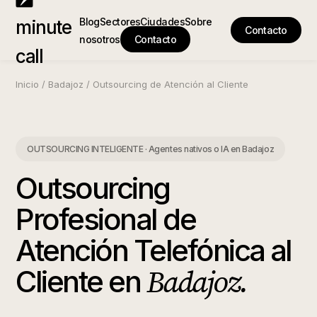
Blog
Sectores
Ciudades
Sobre
minute
Contacto
nosotros
Contacto
call
Inicio
/
Badajoz
/
Outsourcing de Atención al Cliente
OUTSOURCING INTELIGENTE · Agentes nativos o IA
en
Badajoz
Outsourcing
Profesional de
Atención Telefónica al
Badajoz
.
Cliente
en