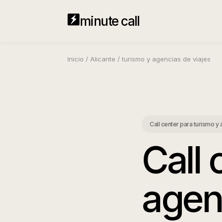
minute call
Inicio
/
Alicante
/
turismo y agencias de viajes
Call center para turismo y
Call 
agen