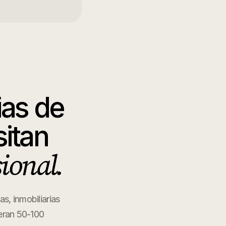
ias de
itan
sional.
s, inmobiliarias
peran 50-100