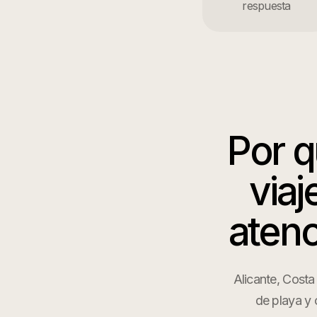
respuesta
Por 
viaj
atenc
Alicante, Costa
de playa y 