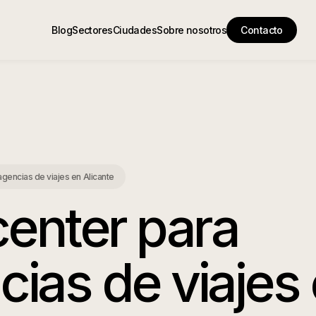
Blog
Sectores
Ciudades
Sobre nosotros
Contacto
 agencias de viajes
en
Alicante
center para
cias de viajes