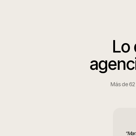
Lo 
agenci
Más de 62 a
“
Mane