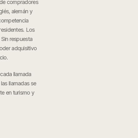
s de compradores
glés, alemán y
 competencia
 residentes. Los
 Sin respuesta
oder adquisitivo
cio.
 cada llamada
 las llamadas se
nte en
turismo y