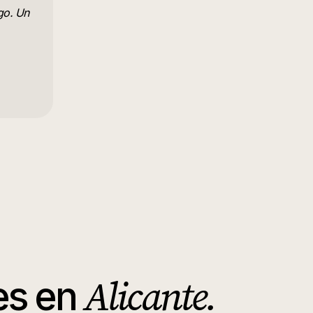
rgo. Un
Alicante
.
es
en