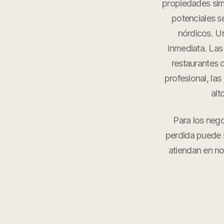
propiedades sim
potenciales s
nórdicos. U
inmediata. Las 
restaurantes 
profesional, la
alt
Para los neg
perdida puede s
atiendan en n