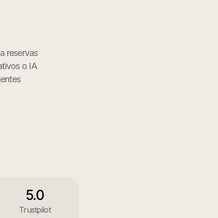
na reservas
ativos o IA
gentes
5.0
Trustpilot