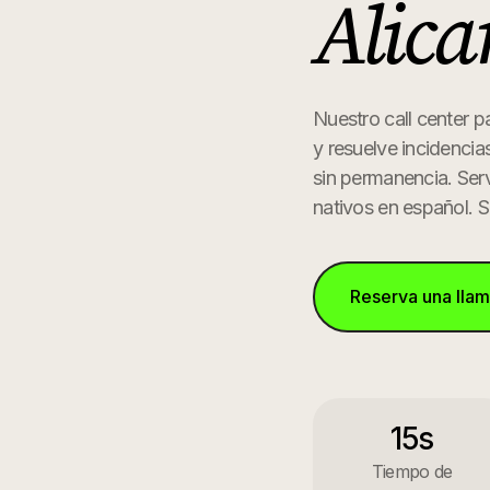
Alica
Nuestro call center p
y resuelve incidencia
sin permanencia.
Serv
nativos en español. 
Reserva una lla
15s
Tiempo de