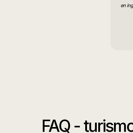
en ing
FAQ -
turismo