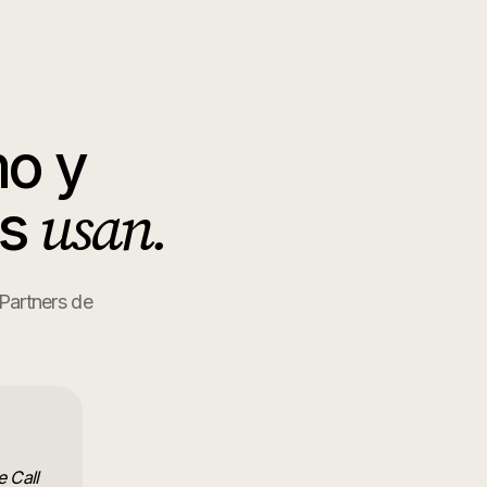
mo y
usan.
os
 Partners de
e Call