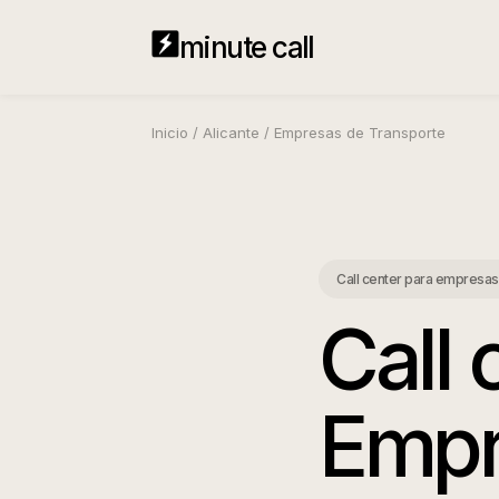
minute call
Inicio
/
Alicante
/
Empresas de Transporte
Call center para empresas
Call 
Empr