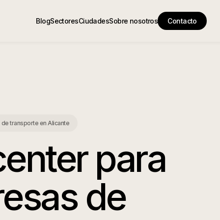
Blog
Sectores
Ciudades
Sobre nosotros
Contacto
 de transporte
en
Alicante
center para
esas de