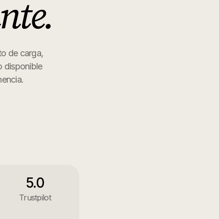
ante
.
to de carga,
o disponible
nencia.
5.0
Trustpilot