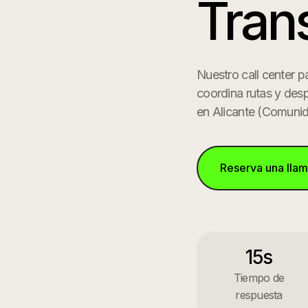
Tran
Nuestro call center 
coordina rutas y des
en
Alicante
(
Comunid
Reserva una lla
15s
Tiempo de
respuesta