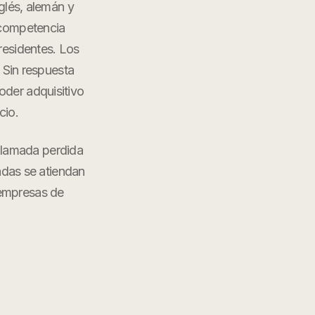
glés, alemán y
 competencia
 residentes. Los
 Sin respuesta
oder adquisitivo
cio.
 llamada perdida
adas se atiendan
empresas de