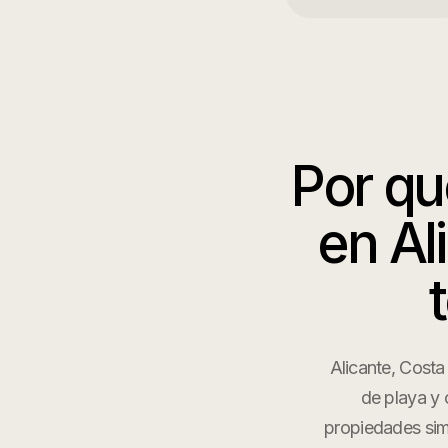
Por q
en
Al
Alicante, Costa
de playa y 
propiedades sim