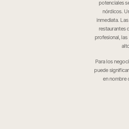
potenciales s
nórdicos. U
inmediata. Las 
restaurantes 
profesional, la
alt
Para los negoci
puede significa
en nombre 