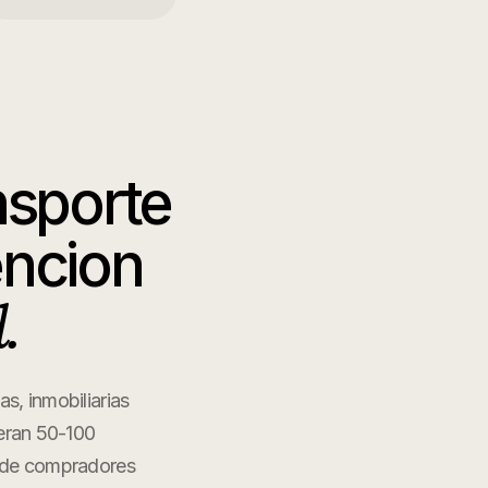
nsporte
encion
.
s, inmobiliarias
peran 50-100
s de compradores