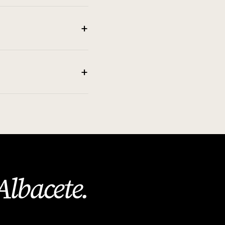
+
+
Albacete
.