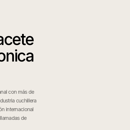
acete
onica
sanal con más de
ustria cuchillera
n internacional
 llamadas de