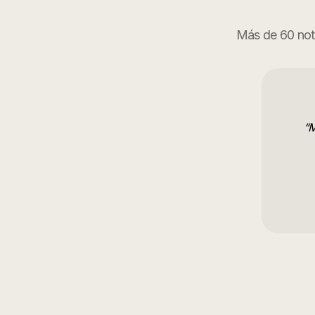
Más de 60 nota
“
M