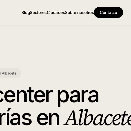
Blog
Sectores
Ciudades
Sobre nosotros
Contacto
n
Albacete
center para
Albacet
rías
en