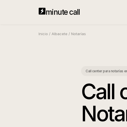
minute call
Inicio
/
Albacete
/
Notarías
Call center para notarías
e
Call 
Nota