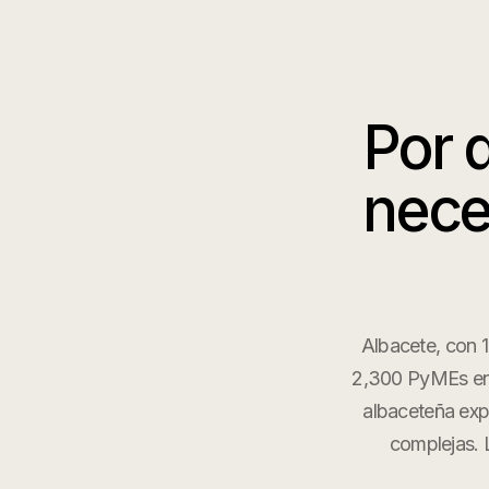
Por 
nece
Albacete, con 1
2,300 PyMEs en f
albaceteña exp
complejas. 