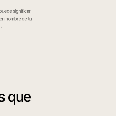
puede significar
 en nombre de tu
s
.
s
que